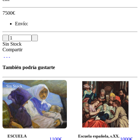
7500
€
Envío:
Sin Stock
Compartir
También podría gustarte
Sin Stock
Sin Stock
ESCUELA
Escuela española, s.XX.
1100
€
1000
€