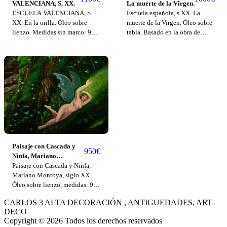
VALENCIANA, S. XX.
La muerte de la Virgen.
ESCUELA VALENCIANA, S.
Escuela española, s.XX. La
XX. En la orilla. Óleo sobre
muerte de la Virgen. Óleo sobre
lienzo. Medidas sin marco: 97 x
tabla. Basado en la obra de
146 cm. Medidas con marco:
Michiel Coxcie realizada
115 x 165 cm.
c.1550 y conservada en el
Museo del Prado. 89,5 x 69,5
cm. Sin enmarcar.
Paisaje con Cascada y
950
€
Ninfa, Mariano
Montoya, siglo XX
Paisaje con Cascada y Ninfa,
Mariano Montoya, siglo XX
Óleo sobre lienzo, medidas: 92
x 66 cm
CARLOS 3 ALTA DECORACIÓN , ANTIGUEDADES, ART
DECO
Copyright © 2026 Todos los derechos reservados