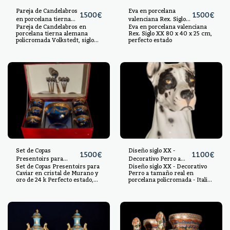
Pareja de Candelabros
Eva en porcelana
1500
€
1500
€
en porcelana tierna
valenciana Rex. Siglo
Pareja de Candelabros en
Eva en porcelana valenciana
alemana policromada
XX
porcelana tierna alemana
Rex. Siglo XX 80 x 40 x 25 cm,
Volkstedt, siglo XIX
policromada Volkstedt, siglo
perfecto estado
XIX Buen estado ambos,
medidas: 41 x 14 x 15 cm, cada
uno.
Set de Copas
Diseño siglo XX -
1500
€
1100
€
Presentoirs para
Decorativo Perro a
Set de Copas Presentoirs para
Diseño siglo XX - Decorativo
Caviar en cristal de
tamaño real en
Caviar en cristal de Murano y
Perro a tamaño real en
Murano y oro de 24 k
porcelana policromada
oro de 24 k Perfecto estado,
porcelana policromada - Italia
- Italia años 50-60
con caja. Medidas: de 44 x 28 x
años 50-60 Medidas: 92 x 50 x
23 cm, 12 x 20 x 20 y 9 x 9 x 9
32 cm, buen estado
cm