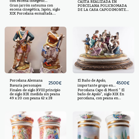
con escena cinegética,
CAJITA REALIZADA EN
Gran jarrón satsuma con
Japón, siglo XIX
PORCELANA POLICROMADA
escena cinegética, Japón, siglo
DE LA CASA CAPODIMONTE,
XIX Porcelana esmaltada.
CON RICA ESCENAS DE
Medidas: 133 x 46 x 58 cm
GUSTO COSTUMBRISTA Y
MITOLÓGICO. S.XVIII Y S.XIX.
9X14X14CM.
Porcelana Alemana
El Baño de Apolo,
2500
€
4500
€
Bavaria personajes
importante grupo en
Finales de siglo XVIII principio
Porcelana Capo di Monti " El
porcelana de
de siglo XIX medida sin peana
baño de Apolo", siglo XIX En
Capodimonte, Siglo
49 x 20 con peana 62 x 28
porcelana, con peana en
XIX
madera. Medidas sin peana:34
x 52 x 28 cm, medidas con
peana: 43 x 64 x 39 cm