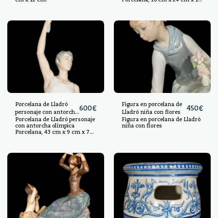
cm.
Porcelana de Lladró
Figura en porcelana de
600
€
450
€
personaje con antorcha
Lladró niña con flores
Porcelana de Lladró personaje
Figura en porcelana de Lladró
olímpica
con antorcha olímpica
niña con flores
Porcelana, 43 cm x 9 cm x 71
cm