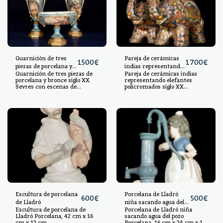
Guarnición de tres
Pareja de cerámicas
1500
€
1700
€
piezas de porcelana y
indias representando
Guarnición de tres piezas de
Pareja de cerámicas indias
bronce siglo XX Sevres
elefantes
porcelana y bronce siglo XX
representando elefantes
con escenas de
policromados siglo XX
Sevres con escenas de
policromados siglo XX
personajes
personajes Porcelana y
Cerámica policromada, 47 cm
bronce, 60 cm x 24 cm x 15
x 56 cm x 27 cm.
cm, 32 cm x 41 cm x 25 cm
Escultura de porcelana
Porcelana de Lladró
600
€
500
€
de Lladró
niña sacando agua del
Escultura de porcelana de
Porcelana de Lladró niña
pozo
Lladró Porcelana, 42 cm x 16
sacando agua del pozo
cm x 12 cm.
Porcelana, 16 cm x 24 cm x 16