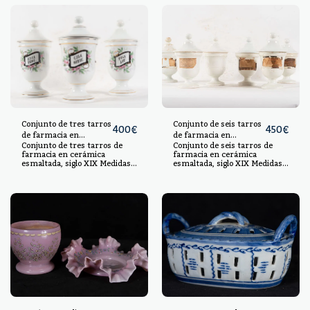
Conjunto de tres tarros
Conjunto de seis tarros
400
€
450
€
de farmacia en
de farmacia en
Conjunto de tres tarros de
Conjunto de seis tarros de
cerámica esmaltada,
cerámica esmaltada,
farmacia en cerámica
farmacia en cerámica
siglo XIX
siglo XIX
esmaltada, siglo XIX Medidas:
esmaltada, siglo XIX Medidas:
27 x 13 x 15 cm
19 x 10 x 10 cm