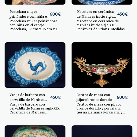
Porcelana mujer
Macetero en cerámica
600
€
450
€
peinándose con niña en
de Manises inicio siglo
Porcelana mujer peinándose
Macetero en cerámica de
el espejo
XX
con niña en el espejo
Manises inicio siglo XX
Porcelana, 37 cm x 36 cm x 19
Cerámica de Triana. Medidas:
cm.
20 cm x 26 cm x 26 cm
Vasija de barbero con
Centro de mesa con
450
€
600
€
cervatilla de Manises
pájaro bronce dorado y
Vasija de barbero con
Centro de mesa con pájaro
siglo XIX
porcelana tierna
cervatilla de Manises siglo XIX
bronce dorado y porcelana
alemana
Cerámica de Manises.
tierna alemana Porcelana y
Medidas: 11 cm x 36 cm x 28
bronce, Medidas 30x56x25 cm
cm