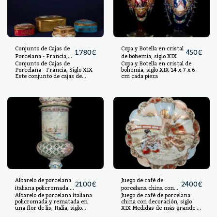
dorado para enmarcar la
realzan la belleza de esta caja,
escena. La técnica aplicada en
que además muestra la
su fabricación demuestra la
destreza en la técnica de
habilidad artesanal de la época,
esmaltado aplicada por los
convirtiéndola en un objeto de
artesanos de la época. 5x9x10
gran valor estético. 7x6x10
Conjunto de Cajas de
Copa y Botella en cristal
1780
€
450
€
Porcelana - Francia,
de bohemia, siglo XIX
Conjunto de Cajas de
Copa y Botella en cristal de
Siglo XIX
Porcelana - Francia, Siglo XIX
bohemia, siglo XIX 14 x 7 x 6
Este conjunto de cajas de
cm cada pieza
porcelana finamente
decoradas proviene de Francia
y data del siglo XIX. Cada caja
está adornada con delicados
motivos florales y escenas
pintadas a mano, que reflejan
la elegancia y el gusto refinado
de la época. El uso de la
porcelana como material
principal le confiere una
calidad y un brillo distintivos,
característicos de la artesanía
francesa. Las cajas varían en
tamaño y forma, con detalles
dorados que acentúan su
diseño sofisticado. 4x10x6
Albarelo de porcelana
Juego de café de
2100
€
2400
€
italiana policromada y
porcelana china con
Albarelo de porcelana italiana
Juego de café de porcelana
rematada en una flor
decoración, siglo XIX
policromada y rematada en
china con decoración, siglo
de lis, Italia, siglo XVIII
una flor de lis, Italia, siglo
XIX Medidas de más grande a
XVIII Porcelana policromada
más pequeño: 15 x 10 x 10 cm,