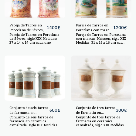
Pareja de Tarros en
Pareja de Tarros en
1400
€
1200
€
Porcelana de Sèvres,
Porcelana con marcas
Pareja de Tarros en Porcelana
Pareja de Tarros en Porcelana
siglo XIX
Meissen, siglo XIX
de Sèvres, siglo XIX Medidas:
con marcas Meissen, siglo XIX
27 x 14 x 14 cm cada uno
Medidas: 31 x 16 x 16 cm cada
uno
Conjunto de seis tarros
Conjunto de tres tarros
600
€
300
€
de farmacia en
de farmacia en
Conjunto de seis tarros de
Conjunto de tres tarros de
cerámica esmaltada,
cerámica esmaltada,
farmacia en cerámica
farmacia en cerámica
siglo XIX
siglo XIX
esmaltada, siglo XIX Medidas:
esmaltada, siglo XIX Medidas:
27 x 13 x 13 cm
27 x 13 x 15 cm