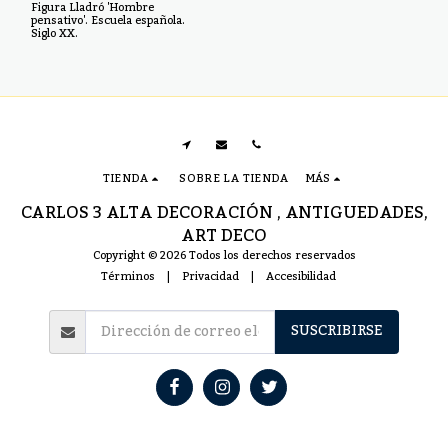
Figura Lladró 'Hombre
española. Siglo XX.
pensativo'. Escuela española.
Siglo XX.
TIENDA
SOBRE LA TIENDA
MÁS
CARLOS 3 ALTA DECORACIÓN , ANTIGUEDADES,
ART DECO
Copyright © 2026 Todos los derechos reservados
Términos
|
Privacidad
|
Accesibilidad
SUSCRIBIRSE