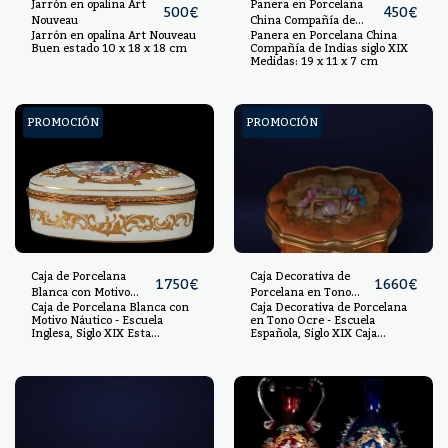
Jarrón en opalina Art
Panera en Porcelana
500
€
450
€
Nouveau
China Compañía de
Jarrón en opalina Art Nouveau
Panera en Porcelana China
Indias siglo XIX
Buen estado 10 x 18 x 18 cm
Compañía de Indias siglo XIX
Medidas: 19 x 11 x 7 cm
PROMOCIÓN
PROMOCIÓN
Caja de Porcelana
Caja Decorativa de
1750
€
1660
€
Blanca con Motivo
Porcelana en Tono
Caja de Porcelana Blanca con
Caja Decorativa de Porcelana
Náutico - Escuela
Ocre - Escuela
Motivo Náutico - Escuela
en Tono Ocre - Escuela
Inglesa, Siglo XIX
Española, Siglo XIX
Inglesa, Siglo XIX Esta
Española, Siglo XIX Caja
elegante caja de porcelana
decorativa de porcelana en
blanca presenta un motivo
tono ocre, decorada con una
náutico pintado a mano, con
escena de salón del siglo XVIII.
una escena de marineros en
Esta pieza es un producto
un puerto. Proveniente de la
representativo de la Escuela
Escuela Inglesa del siglo XIX,
Española del siglo XIX. Los
esta pieza destaca por su
detalles minuciosos en la
refinada pintura y el uso de
pintura y el acabado dorado