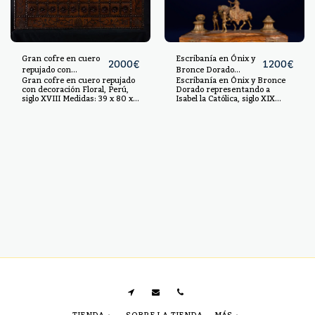
Gran cofre en cuero
Escribanía en Ónix y
2000
€
1200
€
repujado con
Bronce Dorado
Gran cofre en cuero repujado
Escribanía en Ónix y Bronce
decoración Floral,
representando a
con decoración Floral, Perú,
Dorado representando a
Perú, siglo XVIII
Isabel la Católica, siglo
siglo XVIII Medidas: 39 x 80 x
Isabel la Católica, siglo XIX
XIX
43 cm
Medidas: 55 x 30 x 30 cm