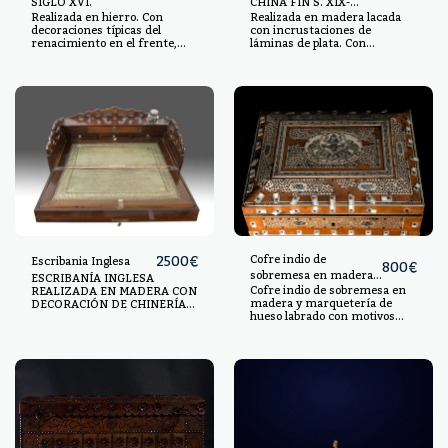
SIGLO XVI.
CHINA FIN S. XIX-
Realizada en hierro. Con
Realizada en madera lacada
PPIOS. S. XX.
decoraciones típicas del
con incrustaciones de
renacimiento en el frente,
láminas de plata. Con
con dos personajes híbridos
decoraciones orientales
de cuerpo vegetal y rostro
figurativas, cuenta con
barbado, flanqueando un
diversos compartimentos y
tondo con un mascarón que
con una superficie de
aloja el ojo de la cerradura.
escritura desplegable.
Faltas. Medidas: 37 x 17 cm.
Medidas: 20 x 47 x 29 cm.
2500
€
Cofre indio de
Escribania Inglesa
800
€
sobremesa en madera y
ESCRIBANÍA INGLESA
Cofre indio de sobremesa en
REALIZADA EN MADERA CON
marquetería de hueso
madera y marquetería de
DECORACIÓN DE CHINERÍAS
labrado con motivos
hueso labrado con motivos
EN MARQUETERÍA. SIGLO
florales, siglo XIX
florales, siglo XIX 13 x 28 x 23
XIX. CON TABLERO ABATIBLE
cm
Y CAJONES INTERIORES.
MEDIDAS: 17X48X30CM.