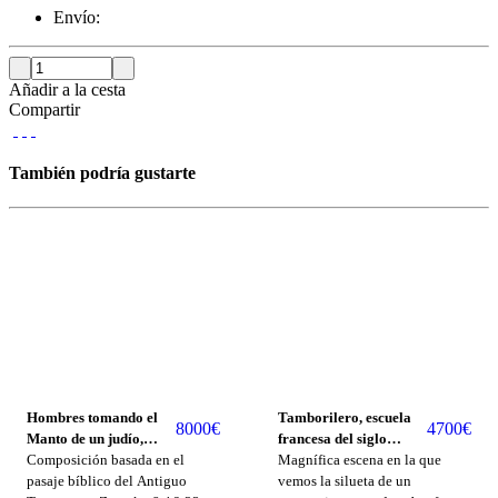
Envío:
Añadir a la cesta
Compartir
También podría gustarte
Hombres tomando el
Tamborilero, escuela
8000
€
4700
€
Manto de un judío,
francesa del siglo
escuela de Zacarías
Composición basada en el
XVIII, círculo de Alexis
Magnífica escena en la que
González Velázquez del
pasaje bíblico del Antiguo
Grimou (Argenteuil,
vemos la silueta de un