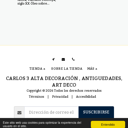
siglo XX
siglo XX Óleo sobre
lienzo, medidas: 92 x 66
cm
TIENDA
SOBRE LA TIENDA
MÁS
CARLOS 3 ALTA DECORACIÓN , ANTIGUEDADES,
ART DECO
Copyright © 2026 Todos los derechos reservados
Términos
|
Privacidad
|
Accesibilidad
SUSCRIBIRSE
Este sitio web usa cookies para optimizar la experiencia del
Entendido
usuario en el sitio.