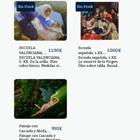
Sin Stock
Sin Stock
ESCUELA
Escuela
1100
€
1000
€
VALENCIANA, S.
española, s.XX.
ESCUELA VALENCIANA,
Escuela española, s.XX.
XX.
La muerte de la
S. XX. En la orilla. Óleo
La muerte de la Virgen.
Virgen.
sobre lienzo. Medidas sin
Óleo sobre tabla. Basado
marco: 97 x 146 cm.
en la obra de Michiel
Medidas con marco: 115
Coxcie realizada c.1550 y
x 165 cm.
conservada en el Museo
del Prado. 89,5 x 69,5
cm. Sin enmarcar.
Paisaje con
950
€
Cascada y Ninfa,
Paisaje con Cascada y
Mariano Montoya,
Ninfa, Mariano Montoya,