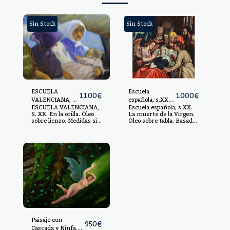
Sin Stock
Sin Stock
ESCUELA
Escuela
1100
€
1000
€
VALENCIANA, S.
española, s.XX.
ESCUELA VALENCIANA,
Escuela española, s.XX.
XX.
La muerte de la
S. XX. En la orilla. Óleo
La muerte de la Virgen.
Virgen.
sobre lienzo. Medidas sin
Óleo sobre tabla. Basado
marco: 97 x 146 cm.
en la obra de Michiel
Medidas con marco: 115
Coxcie realizada c.1550 y
x 165 cm.
conservada en el Museo
del Prado. 89,5 x 69,5
cm. Sin enmarcar.
Paisaje con
950
€
Cascada y Ninfa,