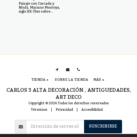
Paisaje con Cascada y
Mariano Montoya,
Ninfa, Mariano Montoya,
siglo XX
siglo XX Óleo sobre
lienzo, medidas: 92 x 66
cm
TIENDA
SOBRE LA TIENDA
MÁS
CARLOS 3 ALTA DECORACIÓN , ANTIGUEDADES,
ART DECO
Copyright © 2026 Todos los derechos reservados
Términos
|
Privacidad
|
Accesibilidad
SUSCRIBIRSE