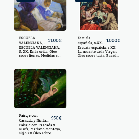
ESCUELA
Escuela
1100
€
1000
€
VALENCIANA, S.
española, s.XX.
ESCUELA VALENCIANA,
Escuela española, s.XX.
XX.
La muerte de la
S. XX. En la orilla. Óleo
La muerte de la Virgen.
Virgen.
sobre lienzo. Medidas sin
Óleo sobre tabla. Basado
marco: 97 x 146 cm.
en la obra de Michiel
Medidas con marco: 115
Coxcie realizada c.1550 y
x 165 cm.
conservada en el Museo
del Prado. 89,5 x 69,5
cm. Sin enmarcar.
Paisaje con
950
€
Cascada y Ninfa,
Paisaje con Cascada y
Mariano Montoya,
Ninfa, Mariano Montoya,
siglo XX
siglo XX Óleo sobre
lienzo, medidas: 92 x 66