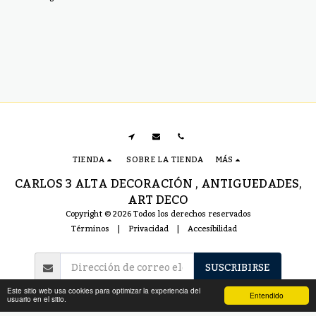
lienzo, medidas: 92 x 66
cm
TIENDA
SOBRE LA TIENDA
MÁS
CARLOS 3 ALTA DECORACIÓN , ANTIGUEDADES,
ART DECO
Copyright © 2026 Todos los derechos reservados
Términos
|
Privacidad
|
Accesibilidad
SUSCRIBIRSE
Este sitio web usa cookies para optimizar la experiencia del
Entendido
usuario en el sitio.