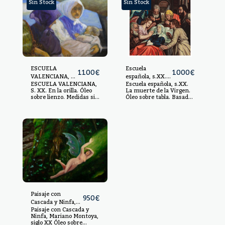
Sin Stock
Sin Stock
ESCUELA
Escuela
1100
€
1000
€
VALENCIANA, S.
española, s.XX.
ESCUELA VALENCIANA,
Escuela española, s.XX.
XX.
La muerte de la
S. XX. En la orilla. Óleo
La muerte de la Virgen.
Virgen.
sobre lienzo. Medidas sin
Óleo sobre tabla. Basado
marco: 97 x 146 cm.
en la obra de Michiel
Medidas con marco: 115
Coxcie realizada c.1550 y
x 165 cm.
conservada en el Museo
del Prado. 89,5 x 69,5
cm. Sin enmarcar.
Paisaje con
950
€
Cascada y Ninfa,
Paisaje con Cascada y
Mariano Montoya,
Ninfa, Mariano Montoya,
siglo XX
siglo XX Óleo sobre