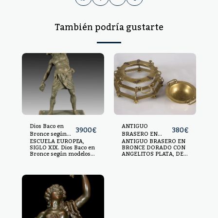
También podría gustarte
Dios Baco en
ANTIGUO
3900
€
380
€
Bronce según
BRASERO EN
ESCUELA EUROPEA,
ANTIGUO BRASERO EN
modelos Clásicos,
BRONCE DORADO
SIGLO XIX. Dios Baco en
BRONCE DORADO CON
fundición
Bronce según modelos
ANGELITOS PLATA, DEL
Napolitana o
Clásicos, fundición
SIGLO XIX. CONSTA DE
Romana del siglo
Napolitana o Romana del
TRES NIVELES Y DE
XIX
siglo XIX Dios Baco
PLATO CON ASAS.
portando racimos de
7X19X19CM
uvas. Realizado en
bronce patinado. Sobre
base de madera
policromada. En bronce,
con peana en madera
dorada, medidas