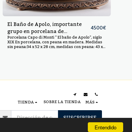
El Baño de Apolo, importante
4500
€
grupo en porcelana de
Capodimonte, Siglo XIX
Porcelana Capo di Monti " El baño de Apolo", siglo
XIX En porcelana, con peana en madera. Medidas
sin peana:34 x 52 x 28 cm, medidas con peana: 43 x
64 x 39 cm
SOBRE LA TIENDA
TIENDA
MÁS
SUSCRIBIRSE
Entendido