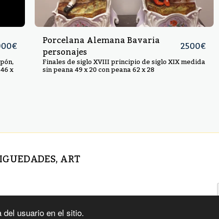
Porcelana Alemana Bavaria
000
€
2500
€
personajes
apón,
Finales de siglo XVIII principio de siglo XIX medida
 46 x
sin peana 49 x 20 con peana 62 x 28
TIGUEDADES, ART
del usuario en el sitio.