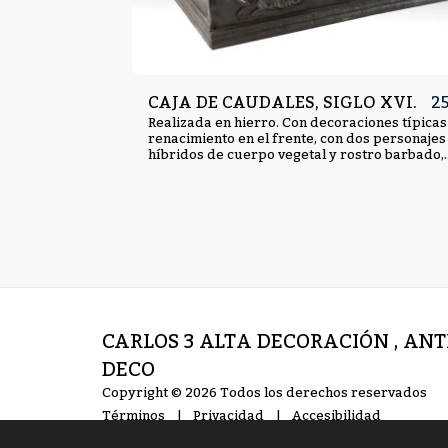
CAJA DE CAUDALES, SIGLO XVI.
2
Realizada en hierro. Con decoraciones típicas
renacimiento en el frente, con dos personajes
híbridos de cuerpo vegetal y rostro barbado,
flanqueando un tondo con un mascarón que al
el ojo de la cerradura. Faltas. Medidas: 37 x 17
CARLOS 3 ALTA DECORACIÓN , AN
DECO
Copyright © 2026 Todos los derechos reservados
Términos
|
Privacidad
|
Accesibilidad