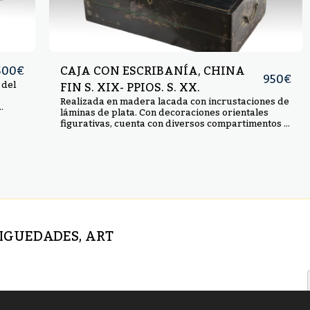
CAJA CON ESCRIBANÍA, CHINA
500
€
950
€
 del
FIN S. XIX- PPIOS. S. XX.
Realizada en madera lacada con incrustaciones de
láminas de plata. Con decoraciones orientales
oja
figurativas, cuenta con diversos compartimentos y
 cm.
con una superficie de escritura desplegable.
Medidas: 20 x 47 x 29 cm.
TIGUEDADES, ART