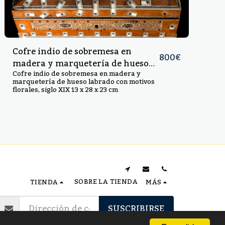
Cofre indio de sobremesa en
800
€
madera y marquetería de hueso
labrado con motivos florales,
Cofre indio de sobremesa en madera y
marquetería de hueso labrado con motivos
siglo XIX
florales, siglo XIX 13 x 28 x 23 cm
SOBRE LA TIENDA
TIENDA
MÁS
SUSCRIBIRSE