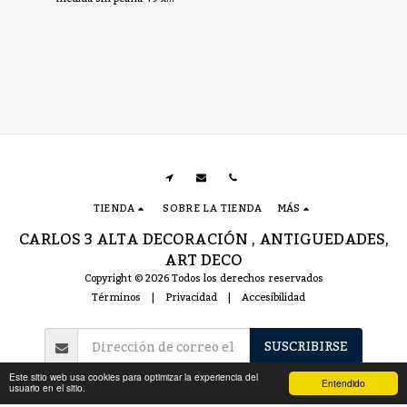
20 con peana 62 x 28
TIENDA
SOBRE LA TIENDA
MÁS
CARLOS 3 ALTA DECORACIÓN , ANTIGUEDADES,
ART DECO
Copyright © 2026 Todos los derechos reservados
Términos
|
Privacidad
|
Accesibilidad
SUSCRIBIRSE
Este sitio web usa cookies para optimizar la experiencia del
Entendido
usuario en el sitio.