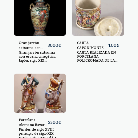
Gran jarrón
CAJITA
3000
€
100
€
satsuma con
CAPODIMONTE
Gran jarrón satsuma
CAJITA REALIZADA EN
escena
con escena cinegética,
PORCELANA
cinegética, Japón,
Japón, siglo XIX
POLICROMADA DE LA
siglo XIX
Porcelana esmaltada.
CASA CAPODIMONTE,
Medidas: 133 x 46 x 58
CON RICA ESCENAS DE
cm
GUSTO COSTUMBRISTA
Y MITOLÓGICO. S.XVIII
Y S.XIX. 9X14X14CM.
Porcelana
2500
€
Alemana Bavaria
Finales de siglo XVIII
personajes
principio de siglo XIX
medida sin peana 49 x