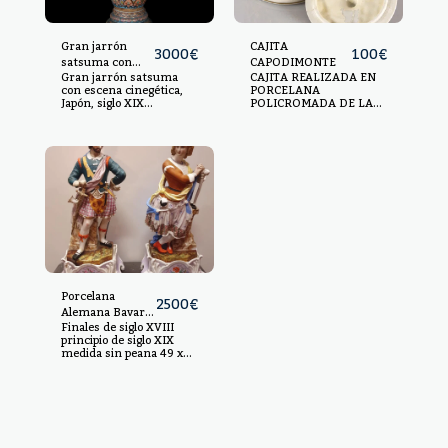
Gran jarrón
CAJITA
3000
€
100
€
satsuma con
CAPODIMONTE
Gran jarrón satsuma
CAJITA REALIZADA EN
escena
con escena cinegética,
PORCELANA
cinegética, Japón,
Japón, siglo XIX
POLICROMADA DE LA
siglo XIX
Porcelana esmaltada.
CASA CAPODIMONTE,
Medidas: 133 x 46 x 58
CON RICA ESCENAS DE
cm
GUSTO COSTUMBRISTA
Y MITOLÓGICO. S.XVIII
Y S.XIX. 9X14X14CM.
Porcelana
2500
€
Alemana Bavaria
Finales de siglo XVIII
personajes
principio de siglo XIX
medida sin peana 49 x
20 con peana 62 x 28