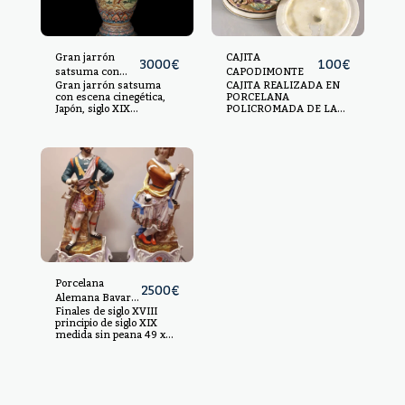
Gran jarrón
CAJITA
3000
€
100
€
satsuma con
CAPODIMONTE
Gran jarrón satsuma
CAJITA REALIZADA EN
escena
con escena cinegética,
PORCELANA
cinegética, Japón,
Japón, siglo XIX
POLICROMADA DE LA
siglo XIX
Porcelana esmaltada.
CASA CAPODIMONTE,
Medidas: 133 x 46 x 58
CON RICA ESCENAS DE
cm
GUSTO COSTUMBRISTA
Y MITOLÓGICO. S.XVIII
Y S.XIX. 9X14X14CM.
Porcelana
2500
€
Alemana Bavaria
Finales de siglo XVIII
personajes
principio de siglo XIX
medida sin peana 49 x
20 con peana 62 x 28